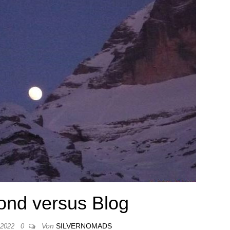
ond versus Blog
Von
SILVERNOMADS
 2022
0