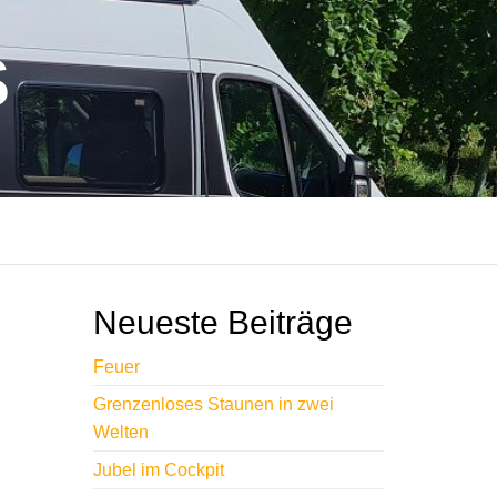
S
Neueste Beiträge
Feuer
Grenzenloses Staunen in zwei
Welten
Jubel im Cockpit