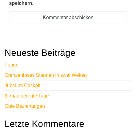
speichern.
A
l
t
Neueste Beiträge
e
r
Feuer
n
Grenzenloses Staunen in zwei Welten
a
Jubel im Cockpit
t
i
(Un)aufgeregte Tage
v
Gute Beziehungen
e
:
Letzte Kommentare