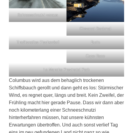
Schneeschnutzi voraus
Giovanni Denkmal
Traditonelles Fischerdorf
Burin
Cape Race
La Manche Provincial Park
Columbus wird aus dem behaglich trockenen
Schiffsbauch gerollt und dann geht es los: Stürmischer
Wind, es regnet quer, längs und breit. Kein Zweifel, der
Frühling macht hier gerade Pause. Dass wir dann aber
noch kilometerlang einer Schneeschnutzi
hinterherfahren müssen, hat unsere kühnsten
Erwartungen übertroffen. Und auch sonst verlief Tag
eins im neu gefundenen Land nicht ganz so wie