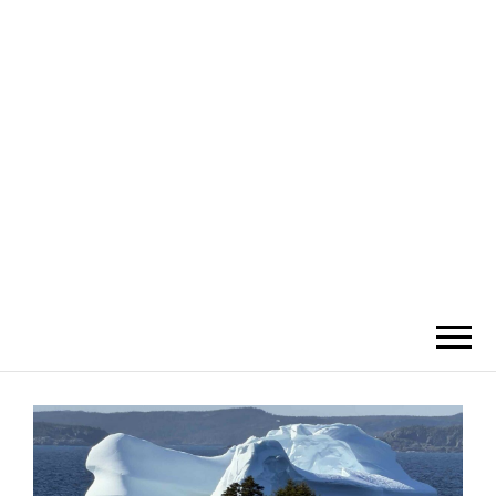
SILVERNOMA
DS
Willkommen auf Eva's & Alfredo's
Blog