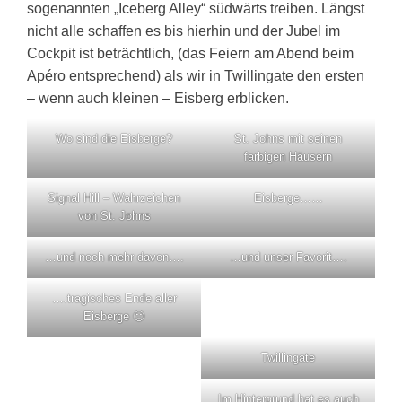
sogenannten „Iceberg Alley“ südwärts treiben. Längst
nicht alle schaffen es bis hierhin und der Jubel im
Cockpit ist beträchtlich, (das Feiern am Abend beim
Apéro entsprechend) als wir in Twillingate den ersten
– wenn auch kleinen – Eisberg erblicken.
Wo sind die Eisberge?
St. Johns mit seinen
farbigen Häusern
Signal Hill – Wahrzeichen
Eisberge……
von St. Johns
…und noch mehr davon….
…und unser Favorit….
….tragisches Ende aller
Eisberge 🙁
Twillingate
Im Hintergrund hat es auch