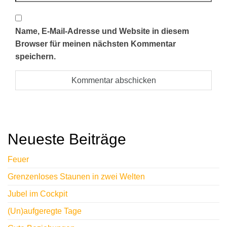
Name, E-Mail-Adresse und Website in diesem
Browser für meinen nächsten Kommentar
speichern.
A
l
t
Neueste Beiträge
e
r
Feuer
n
Grenzenloses Staunen in zwei Welten
a
Jubel im Cockpit
t
i
(Un)aufgeregte Tage
v