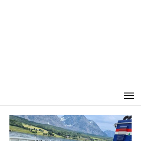
SILVERNOMA
DS
Willkommen auf Eva's & Alfredo's
Blog