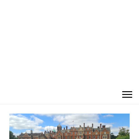
SILVERNOMA
DS
Willkommen auf Eva's & Alfredo's
Blog