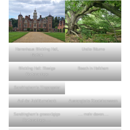
Herrenhaus Blickling Hall,
Uralte Bäume
Norfolk
Blickling Hall: Riesige
Beach in Holkham
Gartenanlage
Sandringham’s Eingangstor
Auf der Jubiläumsbank
Ausrangierte Staatskarossen
Sandringham’s grosszügige
…. mehr davon….
Gartenanlage…..