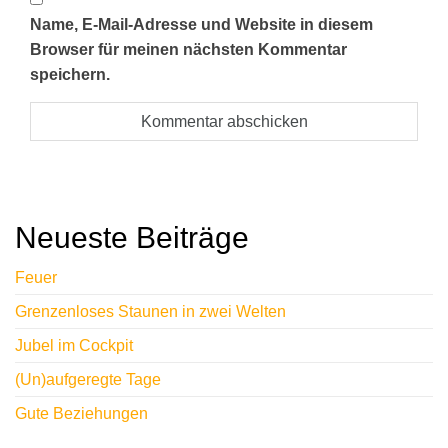
Name, E-Mail-Adresse und Website in diesem
Browser für meinen nächsten Kommentar
speichern.
A
l
t
Neueste Beiträge
e
r
Feuer
n
Grenzenloses Staunen in zwei Welten
a
Jubel im Cockpit
t
i
(Un)aufgeregte Tage
v
Gute Beziehungen
e